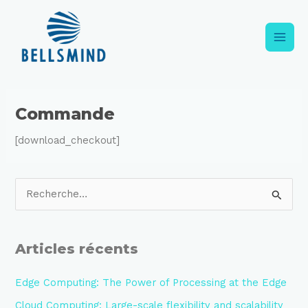
Aller
Main
au
contenu
Men
Commande
[download_checkout]
R
e
c
Articles récents
h
e
Edge Computing: The Power of Processing at the Edge
r
Cloud Computing: Large-scale flexibility and scalability